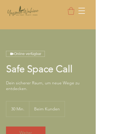
Online verfügbar
Safe Space Call
Dein sicherer Raum, um neue Wege zu
entdecken.
30 Min.
3
Beim Kunden
0
M
i
n
Weiter