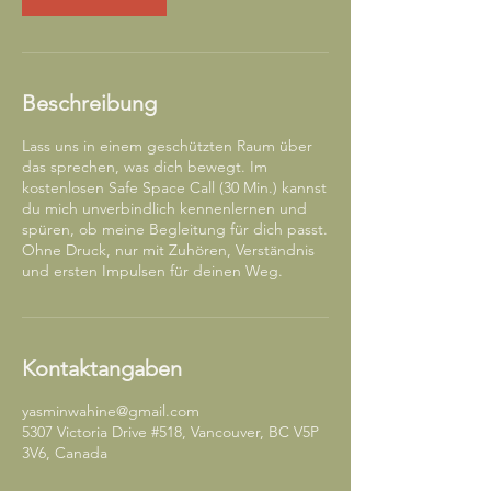
.
Beschreibung
Lass uns in einem geschützten Raum über
das sprechen, was dich bewegt. Im
kostenlosen Safe Space Call (30 Min.) kannst
du mich unverbindlich kennenlernen und
spüren, ob meine Begleitung für dich passt.
Ohne Druck, nur mit Zuhören, Verständnis
und ersten Impulsen für deinen Weg.
Kontaktangaben
yasminwahine@gmail.com
5307 Victoria Drive #518, Vancouver, BC V5P
3V6, Canada