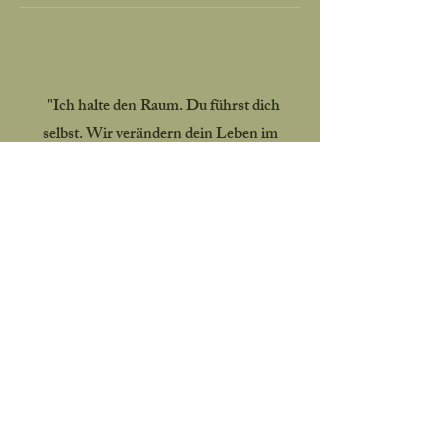
"
"Ich halte den Raum. Du führst dich
selbst. Wir verändern dein Leben im
Außen."
KONTAKT
yasminwahine@gmail.com
DATENSCHUTZ
COOKIES
IMPRESSUM