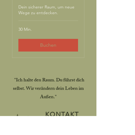
Dein sicherer Raum, um neue
Wege zu entdecken.
30 Min.
Buchen
"
"Ich halte den Raum. Du führst dich
selbst. Wir verändern dein Leben im
Außen."
KONTAKT
yasminwahine@gmail.com