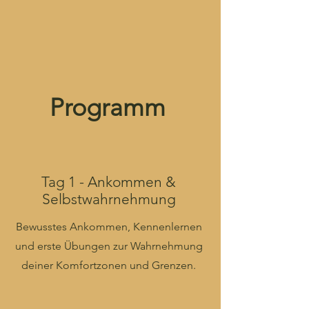
Programm
Tag 1 - Ankommen &
Selbstwahrnehmung
Bewusstes Ankommen, Kennenlernen
und erste Übungen zur Wahrnehmung
deiner Komfortzonen und Grenzen.