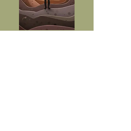
Newsletter
Subscribe to our wellness newsletter
and look forward to regular inspiration,
exclusive offers and tips for your
mindful everyday life.
A small surprise awaits you as a
welcome gift!
Vorname