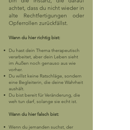
bin die Instanz, die darauf
achtet, dass du nicht wieder in
alte Rechtfertigungen oder
Opferrollen zurückfällst.
Wann du hier richtig bist:
Du hast dein Thema therapeutisch
verarbeitet, aber dein Leben sieht
im Außen noch genauso aus wie
vorher.
Du willst keine Ratschläge, sondern
eine Begleiterin, die deine Wahrheit
aushält.
Du bist bereit für Veränderung, die
weh tun darf, solange sie echt ist.
Wann du hier falsch bist:
Wenn du jemanden suchst, der