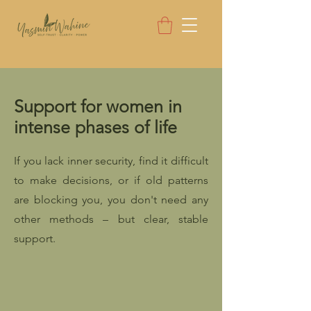
Support for women in
intense phases of life
If you lack inner security, find it difficult
to make decisions, or if old patterns
are blocking you, you don't need any
other methods – but clear, stable
support.