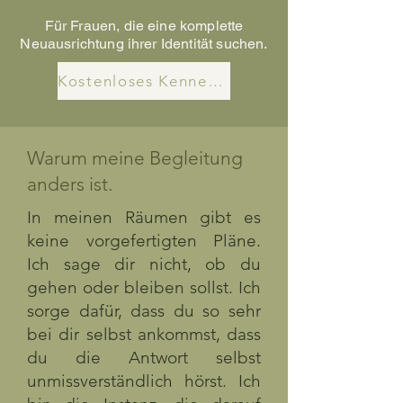
Für Frauen, die eine komplette
Neuausrichtung ihrer Identität suchen.
Kostenloses Kennenlernen
Warum meine Begleitung
anders ist.
In meinen Räumen gibt es
keine vorgefertigten Pläne.
Ich sage dir nicht, ob du
gehen oder bleiben sollst. Ich
sorge dafür, dass du so sehr
bei dir selbst ankommst, dass
du die Antwort selbst
unmissverständlich hörst. Ich